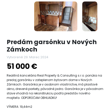
Predám garsónku v Nových
Zámkoch
Vytvorené 29. Marec 2024
51 000 €
Realitná kancelária Real Property & Consulting s.r.o. ponúka na
predaj garsónku v zateplenom bytovom dome v Nových
Zámkoch. Garsónka je v osobnom vlastníctve, má plastové
okno, drevené parkety, pôvodné jadro. Garsónka je v pôvodnom
stave vhodná na rekonštrukciu podľa predstáv nového
majiteľa. ODPORÚČAM OBHLIADKU!
VÝMERA: 19,44m2