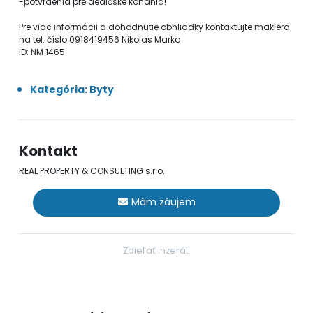
-potvrdenia pre dedičské konania!
Pre viac informácii a dohodnutie obhliadky kontaktujte makléra
na tel. číslo 0918419456 Nikolas Marko
ID: NM 1465
Kategória: Byty
Kontakt
REAL PROPERTY & CONSULTING s.r.o.
Mám záujem
Zdieľať inzerát: