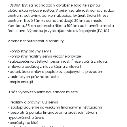
POLOHA: Byt sa nachádza v obľúbenej lokalite s plnou
občianskou vybavenosťou. V pešej vzdialenosti sa nachádza
centrum, potraviny, bankomat, pošta, lekáreň, škola, fitness
centrum. Nové Zámky sa nachádzajú 30 km od mesta
Komárna, 35 km od mesta Nitra a 100 km od hlavného mesta
Bratislava. Výhodou je vynikajúce vlakové spojenie (EC, IC)
V cene nehnuteľnosti je zahrnutý:
-kompletný právny servis
-kompletný realitný servis vrátane provízie
-zabezpečenia všetkých písomností ( rezervačná zmluva,
zmluva o budúcej zmluve, kúpna zmluva )
-autorizácia zmlúv a poplatkov spojených s prevodom
vlastníckych práv na kataster
-prepis energií
U nás vybavíte všetko na jednom mieste
- realitný a právny FULL servis
- spolupracujeme so všetkými finančnými Inštitúciami
- bezplatná ponuka financovania prostredníctvom
hypotekárneho úveru
-prerábky na kľúč