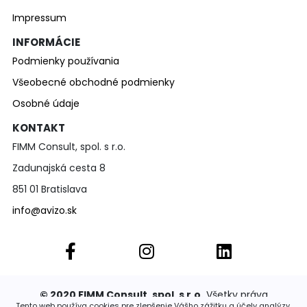
Impressum
INFORMÁCIE
Podmienky používania
Všeobecné obchodné podmienky
Osobné údaje
KONTAKT
FIMM Consult, spol. s r.o.
Zadunajská cesta 8
851 01 Bratislava
info@avizo.sk
© 2020 FIMM Consult, spol. s r.o.
Všetky práva
vyhradené. Publikovať a rozširovať akúkoľvek časť
Tento web používa cookies pre zlepšenie Vášho zážitku a účely analýzy.