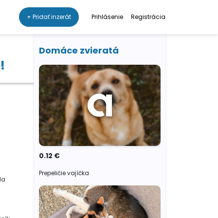
+ Pridať inzerát
Prihlásenie
Registrácia
Domáce zvieratá
!
0.12 €
Prepeličie vajíčka
da