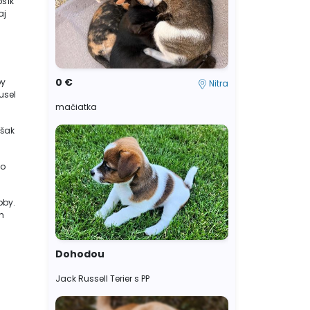
psík
aj
0 €
by
Nitra
usel
mačiatka
však
ko
oby.
h
Dohodou
Jack Russell Terier s PP