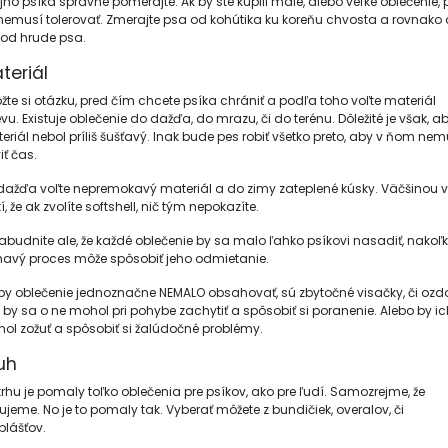
jho psíka správne pomerajte. Ak by ste kúpili malé, alebo veľké oblečenie, 
nemusí tolerovať. Zmerajte psa od kohútika ku koreňu chvosta a rovnako 
od hrude psa.
teriál
ožte si otázku, pred čím chcete psíka chrániť a podľa toho voľte materiál
vu. Existuje oblečenie do dažďa, do mrazu, či do terénu. Dôležité je však, a
eriál nebol príliš šušťavý. Inak bude pes robiť všetko preto, aby v ňom nem
iť čas.
dažďa voľte nepremokavý materiál a do zimy zateplené kúsky. Väčšinou 
í, že ak zvolíte softshell, nič tým nepokazíte.
abudnite ale, že každé oblečenie by sa malo ľahko psíkovi nasadiť, nakoľ
havý proces môže spôsobiť jeho odmietanie.
by oblečenie jednoznačne NEMALO obsahovať, sú zbytočné visačky, či ozd
k by sa o ne mohol pri pohybe zachytiť a spôsobiť si poranenie. Alebo by ic
ol zožuť a spôsobiť si žalúdočné problémy.
uh
trhu je pomaly toľko oblečenia pre psíkov, ako pre ľudí. Samozrejme, že
tujeme. No je to pomaly tak. Vyberať môžete z bundičiek, overalov, či
plášťov.