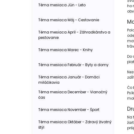
Svo
Téma mesiaca Jún - Leto
ho 
obv
Téma mesiaca Máj - Cestovanie
Ma
Pol
Téma mesiaca Apríl - Záhradkárstvo a
ode
pestovanie
mat
tráv
Téma mesiaca Marec - Knihy
Do 
plat
Téma mesiaca Február - Byty a domy
Nez
Téma mesiaca Január - Domáci
zdĺ
miláčikovia
Čo 
Téma mesiaca December - Vianočný
Psí
čas
moh
Dr
Téma mesiaca November - Šport
Na 
Téma mesiaca Október - Zdravý životný
žar
štýl
prši