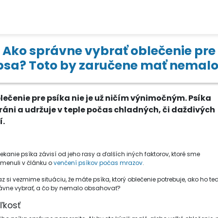
Ako správne vybrať oblečenie pre
psa? Toto by zaručene mať nemalo
lečenie pre psíka nie je už ničím výnimočným. Psíka
ráni a udržuje v teple počas chladných, či daždivých
í.
iekanie psíka závisí od jeho rasy a ďalších iných faktorov, ktoré sme
menuli v článku o
venčení psíkov počas mrazov
.
az si vezmime situáciu, že máte psíka, ktorý oblečenie potrebuje, ako ho te
ávne vybrať, a čo by nemalo obsahovať?
ľkosť