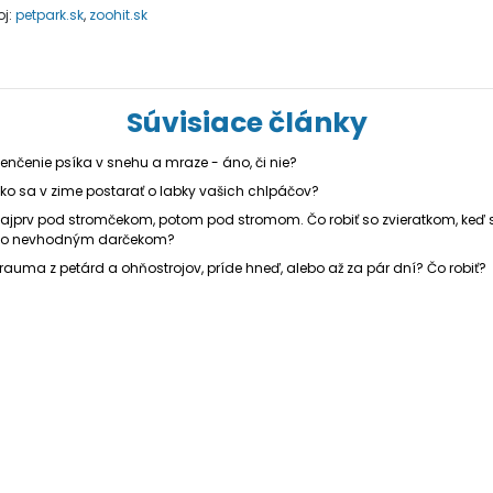
oj:
petpark.sk
,
zoohit.sk
Súvisiace články
enčenie psíka v snehu a mraze - áno, či nie?
ko sa v zime postarať o labky vašich chlpáčov?
ajprv pod stromčekom, potom pod stromom. Čo robiť so zvieratkom, keď 
lo nevhodným darčekom?
rauma z petárd a ohňostrojov, príde hneď, alebo až za pár dní? Čo robiť?