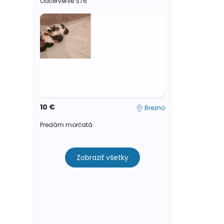
Odčervenie S76
10 €
Brezno
Predám morčatá
Zobraziť všetky