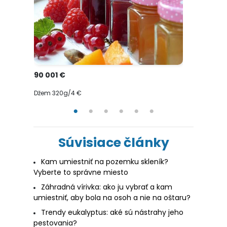
90 001 €
25 €
Džem 320g/4 €
Rastlina 
Súvisiace články
Kam umiestniť na pozemku skleník?
Vyberte to správne miesto
Záhradná vírivka: ako ju vybrať a kam
umiestniť, aby bola na osoh a nie na oštaru?
Trendy eukalyptus: aké sú nástrahy jeho
pestovania?