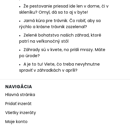
Že pestovanie priesad ide len v dome, či v
skleníku? Omyl, dá sa to aj v byte!
Jarná kúra pre trávnik. Čo robiť, aby sa
rýchlo a krásne trávnik zazelenal?
Zelené bohatstvo našich záhrad, ktoré
patrí na veľkonočný stôl
Záhrady sú v kvete, no prišli mrazy. Máte
po úrode?
A je to tu! Viete, čo treba nevyhnutne
spraviť v záhradkách v apríli?
NAVIGÁCIA
Hlavná stránka
Pridať inzerát
Všetky inzeráty
Moje konto