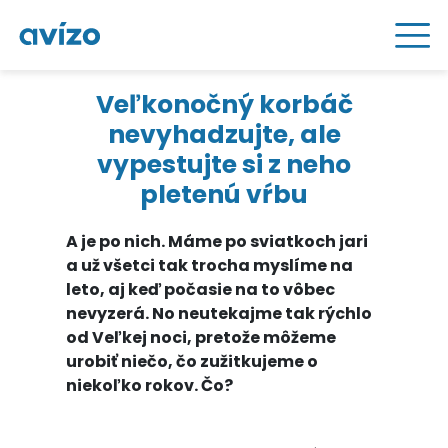
Veľkonočný korbáč
nevyhadzujte, ale
vypestujte si z neho
pletenú vŕbu
A je po nich. Máme po sviatkoch jari
a už všetci tak trocha myslíme na
leto, aj keď počasie na to vôbec
nevyzerá. No neutekajme tak rýchlo
od Veľkej noci, pretože môžeme
urobiť niečo, čo zužitkujeme o
niekoľko rokov. Čo?