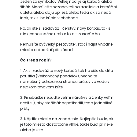
Jeden zo symbolov Veľkej noci je aj korbáč, alebo
šibák. Mnohí ešte nezanevreli na tradície a korbáč si
upletú, alebo dajú upliesť, alebo teda ak sa nedá
inak, tak si ho kúpia v obchode.
No, ak ste si zadovážili čerstvý, nový korbáč, tak s
ním jednoznačne urobte toto - zasaďte ho.
Nemusíte byť veľký pestovateľ, stačí nájsť vhodné
miesto a dodržať pár zásad.
Čo treba robiť?
1. Ak si zadovážite nový korbáč, tak ho ešte do dňa
použitia (Veľkonočný pondelok), nechajte
namočený odrezanou stranou prútov vo vode v
nejakom tmavom kúte.
2. Pri šibačke nebuďte veľmi náruživý a žienky veľmi
nebite :), aby ste šibák nepoškodili, teda jednotlivé
prúty.
3. Nájdite miesto na zasadenie. Najlepšie bude, ak
je toto miesto dostatočne vlhké, takže buď pri rieke,
alebo jazere.