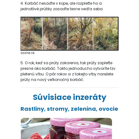
4. Korbáč nesaďte v kope, ale rozpleťte ho a
jednotlivé prútiky zasaďte tesne vedľa seba.
sashe.sk
5. O rok, keď sa prúty zakorenia, tak prúty zapleťte
presne ako korbáč. Takto jednoducho vytvoríte tzv.
pletenú vŕbu. O pár rokov si z takejto vŕby narežete
prúty na nový veľkonočný korbáč.
Súvisiace inzeráty
Rastliny, stromy, zelenina, ovocie