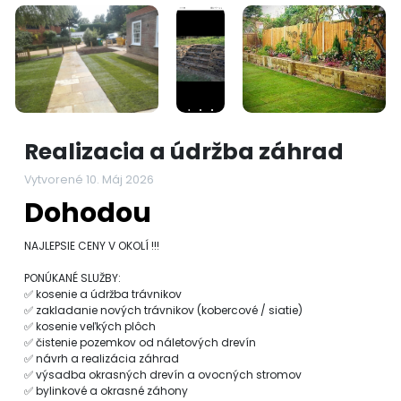
Realizacia a údržba záhrad
Vytvorené 10. Máj 2026
Dohodou
NAJLEPSIE CENY V OKOLÍ !!!
PONÚKANÉ SLUŽBY:
✅ kosenie a údržba trávnikov
✅ zakladanie nových trávnikov (kobercové / siatie)
✅ kosenie veľkých plôch
✅ čistenie pozemkov od náletových drevín
✅ návrh a realizácia záhrad
✅ výsadba okrasných drevín a ovocných stromov
✅ bylinkové a okrasné záhony