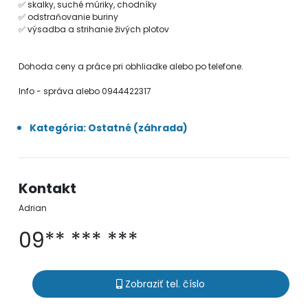
✅ skalky, suché múriky, chodníky
✅ odstraňovanie buriny
✅ výsadba a strihanie živých plotov
Dohoda ceny a práce pri obhliadke alebo po telefone.
Info - správa alebo 0944422317
Kategória: Ostatné (záhrada)
Kontakt
Adrian
09** *** ***
Zobraziť tel. číslo