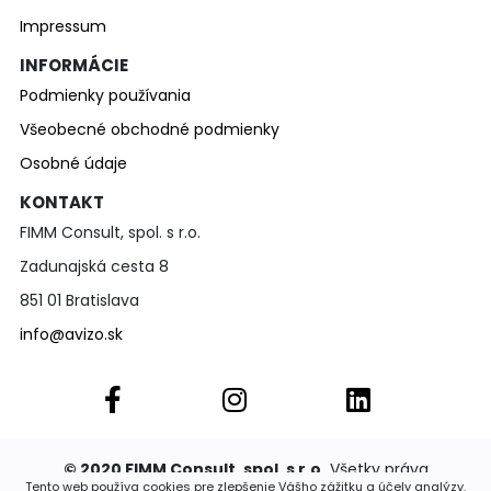
Impressum
INFORMÁCIE
Podmienky používania
Všeobecné obchodné podmienky
Osobné údaje
KONTAKT
FIMM Consult, spol. s r.o.
Zadunajská cesta 8
851 01 Bratislava
info@avizo.sk
© 2020 FIMM Consult, spol. s r.o.
Všetky práva
vyhradené. Publikovať a rozširovať akúkoľvek časť
Tento web používa cookies pre zlepšenie Vášho zážitku a účely analýzy.