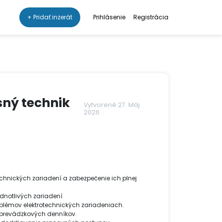
+ Pridať inzerát
Prihlásenie
Registrácia
isný technik
Vytvorené 27. Máj
2026
technických zariadení a zabezpečenie ich plnej
ednotlivých zariadení
roblémov elektrotechnických zariadeniach.
a prevádzkových denníkov.