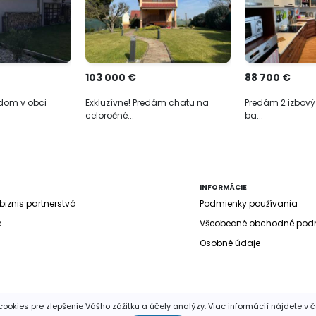
103 000 €
88 700 €
dom v obci
Exkluzívne! Predám chatu na
Predám 2 izbový b
celoročné...
ba...
INFORMÁCIE
iznis partnerstvá
Podmienky používania
e
Všeobecné obchodné pod
Osobné údaje
ookies pre zlepšenie Vášho zážitku a účely analýzy. Viac informácií nájdete v 