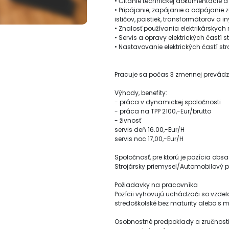
• Čítanie technickej dokumentácie 
• Pripájanie, zapájanie a odpájanie 
ističov, poistiek, transformátorov a i
• Znalosť používania elektrikárskych 
• Servis a opravy elektrických častí s
• Nastavovanie elektrických častí str
Pracuje sa počas 3 zmennej prevádzk
Výhody, benefity:
- práca v dynamickej spoločnosti
- práca na TPP 2100,-Eur/brutto
- živnosť
servis deň 16.00,-Eur/H
servis noc 17,00,-Eur/H
Spoločnosť, pre ktorú je pozícia ob
Strojársky priemysel/Automobilový p
Požiadavky na pracovníka
Pozícii vyhovujú uchádzači so vzde
stredoškolské bez maturity alebo s m
Osobnostné predpoklady a zručnost