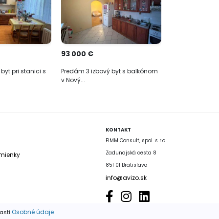
93 000 €
yt pri stanici s
Predám 3 izbový byt s balkónom
v Nový...
KONTAKT
FIMM Consult, spol. s r.o.
Zadunajská cesta 8
mienky
851 01 Bratislava
info@avizo.sk
Osobné údaje
časti