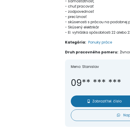
- samostatnosť,
- chuť pracovať
- zodpovednosť
- precíznosť
- skúsenosti s prácou na podobnej p
- Skúsený elektrikár
- El. vyhláška spôsobilosti 22 alebo
Kategória:
Ponuky práce
Druh pracovného pomeru:
Živno
Meno:
Stanislav
09** *** ***
Zobraziť tel. číslo
Nap