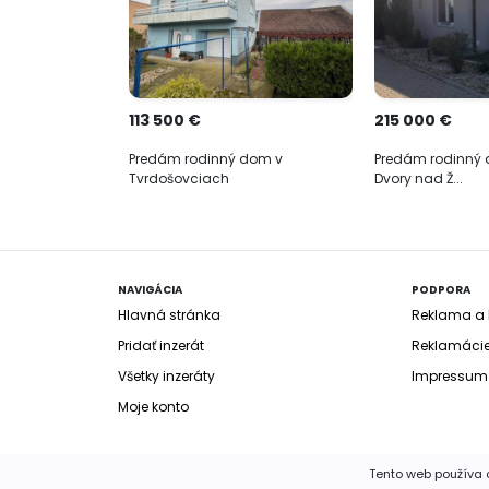
113 500 €
215 000 €
Predám rodinný dom v
Predám rodinný 
Tvrdošovciach
Dvory nad Ž...
NAVIGÁCIA
PODPORA
Hlavná stránka
Reklama a b
Pridať inzerát
Reklamáci
Všetky inzeráty
Impressum
Moje konto
Tento web používa c