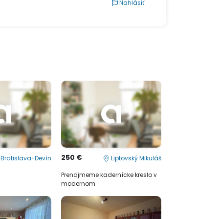
Nahlásiť
250 €
Bratislava-Devín
Liptovský Mikuláš
Prenajmeme kadernícke kreslo v
modernom