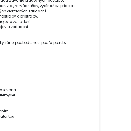
a dodržiavanie pracovných postupov
zásuviek, rozvádzačov, vypínačov, prípojok,
ných elektrických zariadení.
nástrojov a prístrojov.
trojov a zariadení
ojov a zariadení
y, ráno, poobede, noc, podľa potreby
sadzovaná
riemysel
laním
aturitou
i