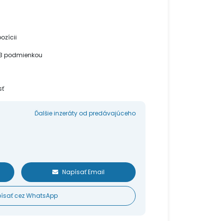
ozícii
 23 podmienkou
sť
Ďalšie inzeráty od predávajúceho
Napísať Email
ísať cez WhatsApp