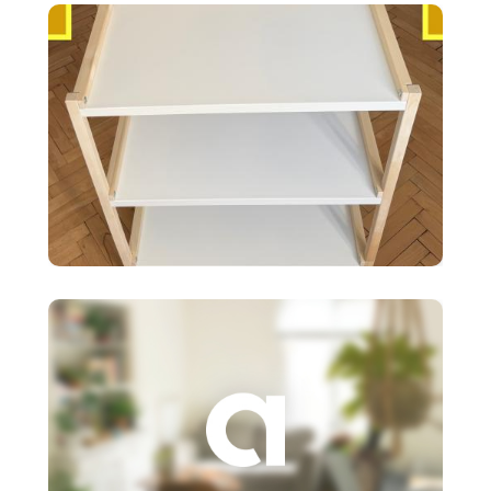
biele 120X20cm
35 €
Ikea EKENABBEN otvorený
policový diel BI