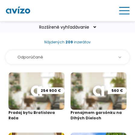
Rozšírené vyhľadávanie
Nájdených
209
inzerátov
254 900 €
560 €
Pradaj bytu Bratislava
Prenajmem garsónku na
Rača
Dlhých Dieloch