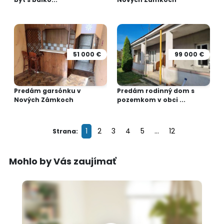
51 000 €
99 000 €
Predám garsónku v
Predám rodinný dom s
Nových Zámkoch
pozemkom v obci ...
1
2
3
4
5
...
12
Strana:
Mohlo by Vás zaujímať