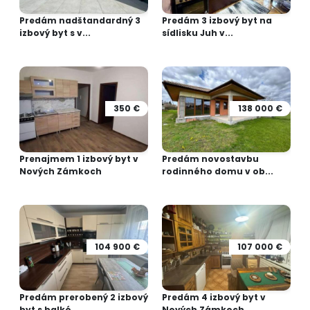
Predám nadštandardný 3
Predám 3 izbový byt na
izbový byt s v...
sídlisku Juh v...
350 €
138 000 €
Prenajmem 1 izbový byt v
Predám novostavbu
Nových Zámkoch
rodinného domu v ob...
104 900 €
107 000 €
Predám prerobený 2 izbový
Predám 4 izbový byt v
byt s balkó...
Nových Zámkoch