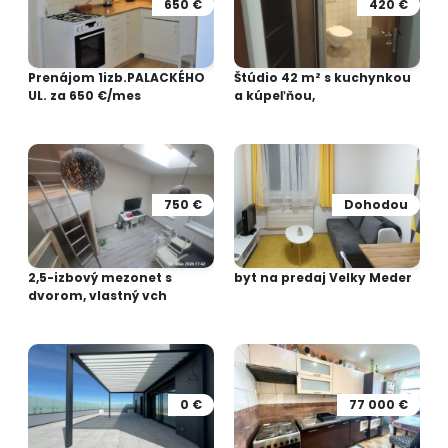
650 €
420 €
Prenájom 1izb.PALACKÉHO
Štúdio 42 m² s kuchynkou
UL. za 650 €/mes
a kúpeľňou,
750 €
Dohodou
2,5-izbový mezonet s
byt na predaj Velky Meder
dvorom, vlastný vch
0 €
77 000 €