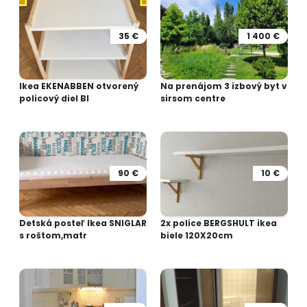
35 €
1 400 €
Ikea EKENABBEN otvorený
Na prenájom 3 izbový byt v
policový diel BI
sirsom centre
90 €
10 €
Detská posteľ Ikea SNIGLAR
2x police BERGSHULT ikea
s roštom,matr
biele 120X20cm