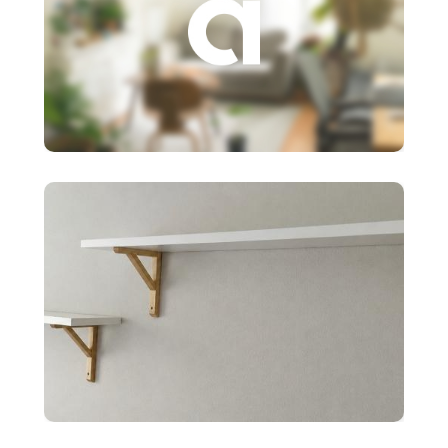
3 €
Založenie s.r.o.
10 €
2x police BERGSHULT ikea