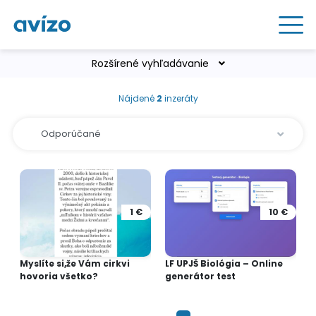
Rozšírené vyhľadávanie
Nájdené
2
inzeráty
1 €
10 €
Myslíte si,že Vám cirkvi
LF UPJŠ Biológia – Online
hovoria všetko?
generátor test