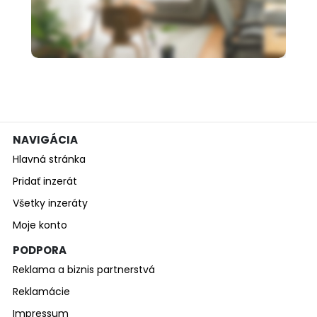
000 €
Predám rodinný dom v obci
Kmeťovo
NAVIGÁCIA
Hlavná stránka
Pridať inzerát
Všetky inzeráty
Moje konto
PODPORA
Reklama a biznis partnerstvá
Reklamácie
Impressum