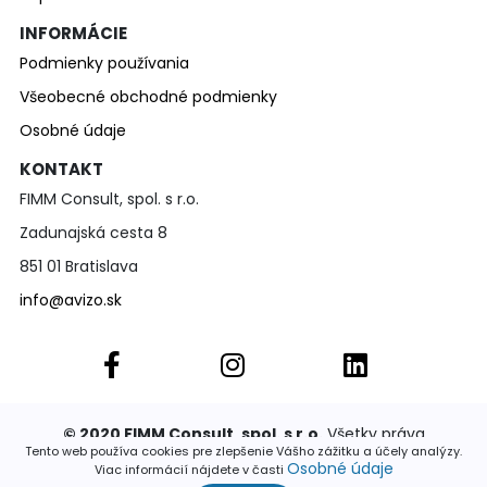
INFORMÁCIE
Podmienky používania
Všeobecné obchodné podmienky
Osobné údaje
KONTAKT
FIMM Consult, spol. s r.o.
Zadunajská cesta 8
851 01 Bratislava
info@avizo.sk
© 2020 FIMM Consult, spol. s r.o.
Všetky práva
vyhradené. Publikovať a rozširovať akúkoľvek časť
Tento web používa cookies pre zlepšenie Vášho zážitku a účely analýzy.
stránok je povolené výhradne so súhlasom
Osobné údaje
Viac informácií nájdete v časti