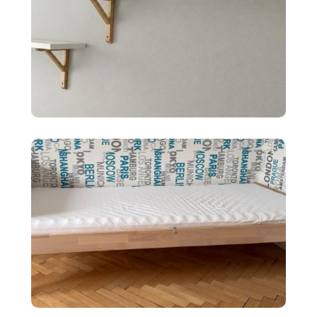
10 €
2x police BERGSHULT ikea
biele 120X20cm
90 €
Detská posteľ Ikea SNIGLAR s