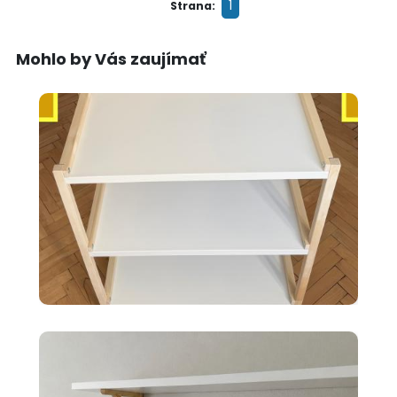
1
Strana:
Mohlo by Vás zaujímať
35 €
Ikea EKENABBEN otvorený
policový diel BI