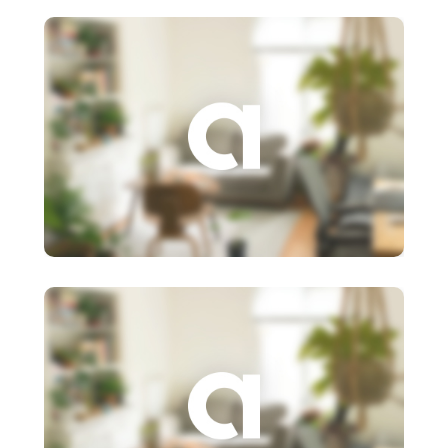
roštom,matr
3 €
Založenie s.r.o.