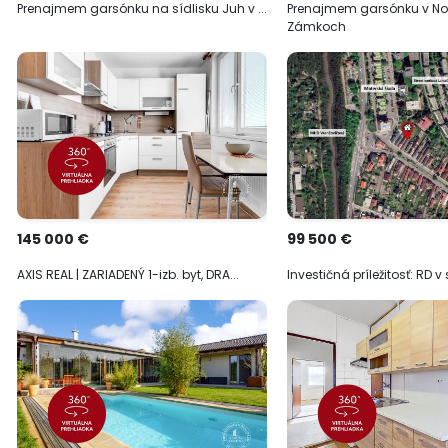
Prenajmem garsónku na sídlisku Juh v ...
Prenajmem garsónku v N
Zámkoch
145 000 €
99 500 €
AXIS REAL | ZARIADENÝ 1-izb. byt, DRA...
Investičná príležitosť: RD v