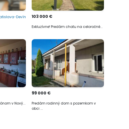
103 000 €
atislava-Devín
Exkluzívne! Predám chatu na celoročné...
99 000 €
kónom v Nový...
Predám rodinný dom s pozemkom v
obci ...