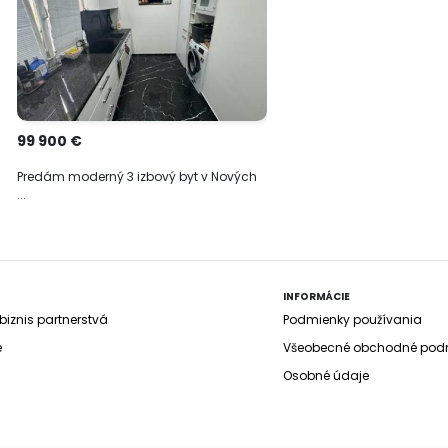
99 900 €
Predám moderný 3 izbový byt v Nových
...
INFORMÁCIE
iznis partnerstvá
Podmienky používania
e
Všeobecné obchodné pod
Osobné údaje