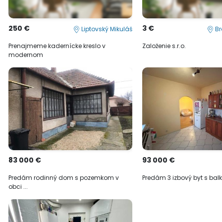
250 €
3 €
Liptovský Mikuláš
Br
Prenajmeme kadernícke kreslo v
Založenie s.r.o.
modernom
83 000 €
93 000 €
Predám rodinný dom s pozemkom v
Predám 3 izbový byt s bal
obci ...