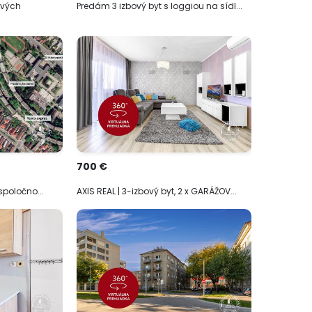
ových
Predám 3 izbový byt s loggiou na sídl...
700 €
 spoločno...
AXIS REAL | 3-izbový byt, 2 x GARÁŽOV...