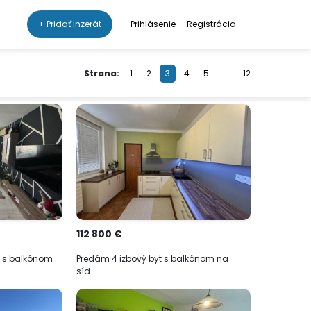
+ Pridať inzerát
Prihlásenie
Registrácia
Strana:
1
2
3
4
5
...
12
112 800 €
 s balkónom ...
Predám 4 izbový byt s balkónom na
síd...