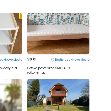
90 €
ava-Nové Mesto
Bratislava-Nové Mesto
licový diel BI
Detská posteľ Ikea SNIGLAR s
roštom,matr