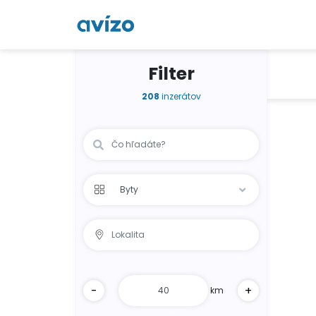
Filter
208
inzerátov
-
+
km