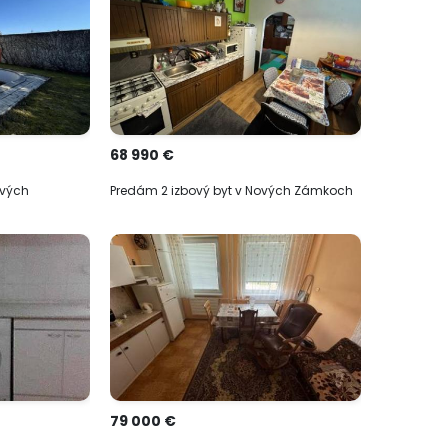
68 990 €
ových
Predám 2 izbový byt v Nových Zámkoch
79 000 €