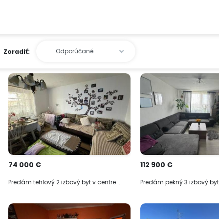
Zoradiť:
74 000 €
112 900 €
Predám tehlový 2 izbový byt v centre ...
Predám pekný 3 izbový byt