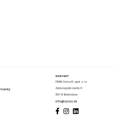
KONTAKT
FIMM Consult, spol. s r.o.
Zadunajská cesta 8
mienky
851 01 Bratislava
info@avizo.sk