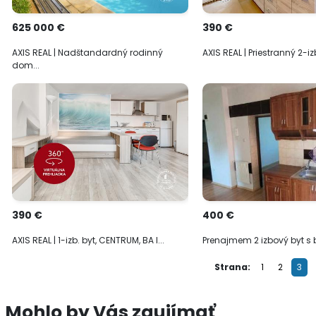
625 000 €
390 €
AXIS REAL | Nadštandardný rodinný
AXIS REAL | Priestranný 2-izb.
dom...
390 €
400 €
AXIS REAL | 1-izb. byt, CENTRUM, BA I...
Prenajmem 2 izbový byt s 
Strana:
1
2
3
Mohlo by Vás zaujímať