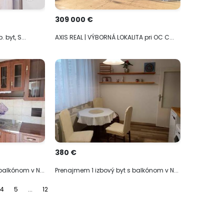
309 000 €
 byt, S...
AXIS REAL | VÝBORNÁ LOKALITA pri OC C...
380 €
balkónom v N...
Prenajmem 1 izbový byt s balkónom v N...
4
5
...
12