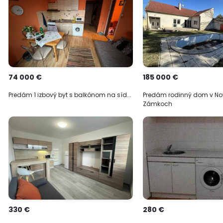
74 000 €
185 000 €
Predám 1 izbový byt s balkónom na síd...
Predám rodinný dom v N
Zámkoch
330 €
280 €