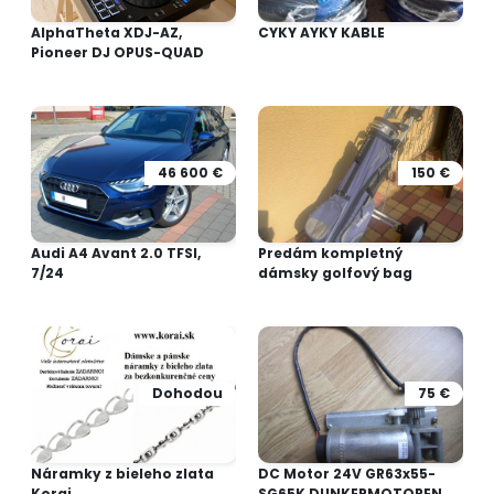
AlphaTheta XDJ-AZ,
CYKY AYKY KABLE
Pioneer DJ OPUS-QUAD
46 600 €
150 €
Audi A4 Avant 2.0 TFSI,
Predám kompletný
7/24
dámsky golfový bag
Dohodou
75 €
Náramky z bieleho zlata
DC Motor 24V GR63x55-
Korai
SG65K DUNKERMOTOREN