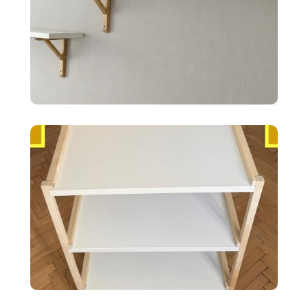
10 €
2x police BERGSHULT ikea
biele 120X20cm
35 €
Ikea EKENABBEN otvorený