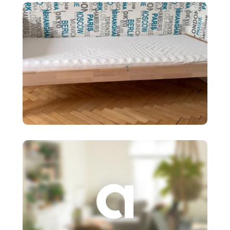
policový diel BI
90 €
Detská posteľ Ikea SNIGLAR s
roštom,matr