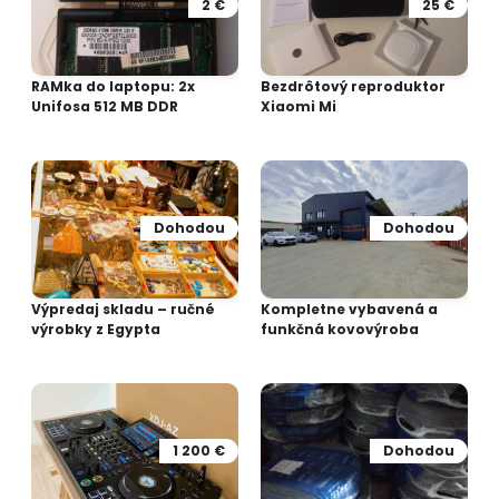
2 €
25 €
RAMka do laptopu: 2x
Bezdrôtový reproduktor
Unifosa 512 MB DDR
Xiaomi Mi
Dohodou
Dohodou
Výpredaj skladu – ručné
Kompletne vybavená a
výrobky z Egypta
funkčná kovovýroba
1 200 €
Dohodou