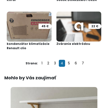
45 €
22 €
kondenzátor klimatizácie
Zváranie elektródou
Renault clio
1
2
3
4
5
6
7
Strana:
Mohlo by Vás zaujímať