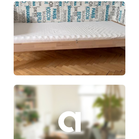
biele 120X20cm
90 €
Detská posteľ Ikea SNIGLAR s
roštom,matr