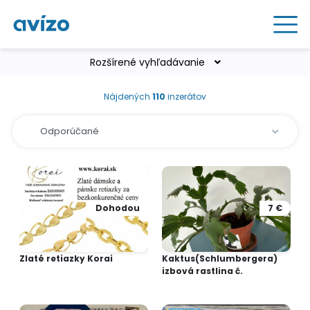
Rozšírené vyhľadávanie
Nájdených
110
inzerátov
Dohodou
7 €
Zlaté retiazky Korai
Kaktus(Schlumbergera)
izbová rastlina č.