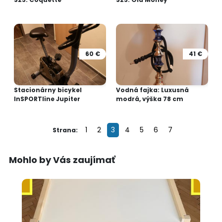
60 €
41 €
Stacionárny bicykel
Vodná fajka: Luxusná
InSPORTline Jupiter
modrá, výška 78 cm
1
2
3
4
5
6
7
Strana:
Mohlo by Vás zaujímať