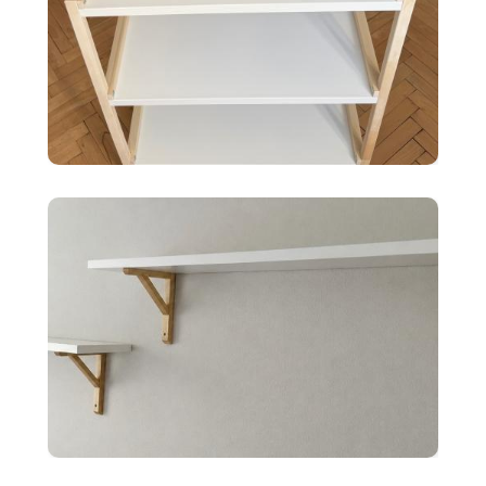
35 €
Ikea EKENABBEN otvorený
policový diel BI
10 €
2x police BERGSHULT ikea