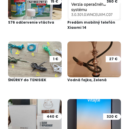
15 €
360 €
S76 odčervenie vtáctva
Predám mobilný telefón
Xiaomi 14
1 €
27 €
ŠNÚRKY do TENISIEK
Vodná fajka, Zelená
440 €
320 €