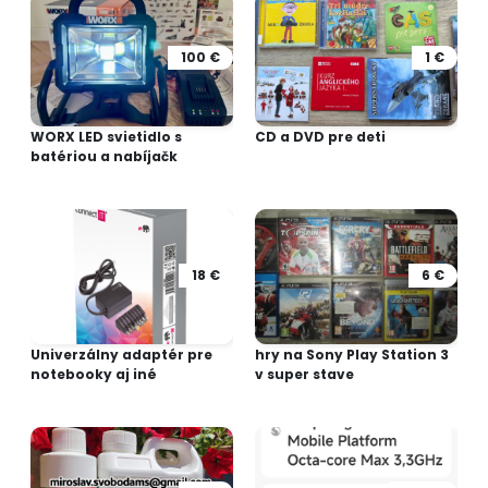
100 €
1 €
WORX LED svietidlo s
CD a DVD pre deti
batériou a nabíjačk
18 €
6 €
Univerzálny adaptér pre
hry na Sony Play Station 3
notebooky aj iné
v super stave